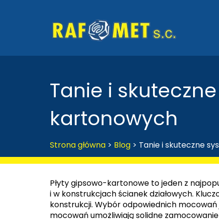
Tanie i skutecz
kartonowych
Strona główna
>
Blog
>
Tanie i skuteczne 
Płyty gipsowo-kartonowe to jeden z najpop
i w konstrukcjach ścianek działowych. Klu
konstrukcji. Wybór odpowiednich mocowań je
mocowań umożliwiają solidne zamocowanie p