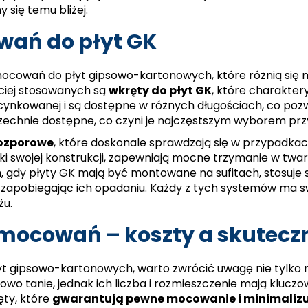
 się temu bliżej.
ań do płyt GK
ocowań do płyt gipsowo-kartonowych, które różnią się 
ciej stosowanych są
wkręty do płyt GK
, które charakter
cynkowanej i są dostępne w różnych długościach, co pozw
wszechnie dostępne, co czyni je najczęstszym wyborem pr
rozporowe
, które doskonale sprawdzają się w przypadka
ięki swojej konstrukcji, zapewniają mocne trzymanie w twa
ch, gdy płyty GK mają być montowane na sufitach, stosuje 
 zapobiegając ich opadaniu. Każdy z tych systemów ma swo
żu.
mocowań – koszty a skutecz
gipsowo-kartonowych, warto zwrócić uwagę nie tylko na
wo tanie, jednak ich liczba i rozmieszczenie mają kluczow
ęty, które
gwarantują pewne mocowanie i minimalizu