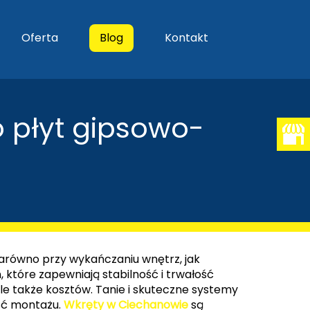
Oferta
Blog
Kontakt
 płyt gipsowo-
arówno przy wykańczaniu wnętrz, jak
tóre zapewniają stabilność i trwałość
le także kosztów. Tanie i skuteczne systemy
ść montażu.
Wkręty w Ciechanowie
są