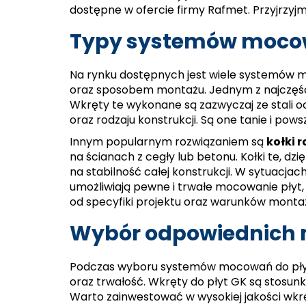
dostępne w ofercie firmy Rafmet. Przyjrzyjmy
Typy systemów mocow
Na rynku dostępnych jest wiele systemów m
oraz sposobem montażu. Jednym z najczęś
Wkręty te wykonane są zazwyczaj ze stali o
oraz rodzaju konstrukcji. Są one tanie i po
Innym popularnym rozwiązaniem są
kołki 
na ścianach z cegły lub betonu. Kołki te, dz
na stabilność całej konstrukcji. W sytuacja
umożliwiają pewne i trwałe mocowanie płyt,
od specyfiki projektu oraz warunków monta
Wybór odpowiednich 
Podczas wyboru systemów mocowań do płyt 
oraz trwałość. Wkręty do płyt GK są stosunko
Warto zainwestować w wysokiej jakości wkr